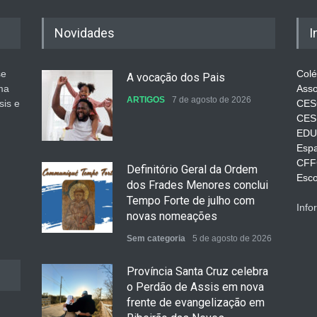
Novidades
I
se
Colé
A vocação dos Pais
ma
Asso
ARTIGOS
7 de agosto de 2026
sis e
CES
CES
EDU
Espa
CFFC
Definitório Geral da Ordem
Esco
dos Frades Menores conclui
Tempo Forte de julho com
Info
novas nomeações
Sem categoria
5 de agosto de 2026
Província Santa Cruz celebra
o Perdão de Assis em nova
frente de evangelização em