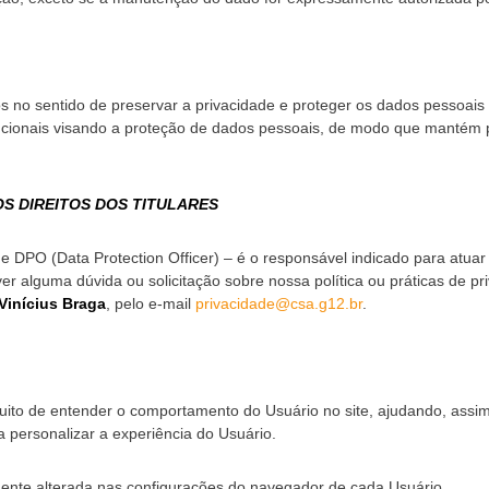
s no sentido de preservar a privacidade e proteger os dados pessoais 
tucionais visando a proteção de dados pessoais, de modo que mantém 
S DIREITOS DOS TITULARES
PO (Data Protection Officer) – é o responsável indicado para atuar
iver alguma dúvida ou solicitação sobre nossa política ou práticas de 
Vinícius Braga
, pelo e-mail
privacidade@csa.g12.br
.
ntuito de entender o comportamento do Usuário no site, ajudando, assim
 personalizar a experiência do Usuário.
mente alterada nas configurações do navegador de cada Usuário.