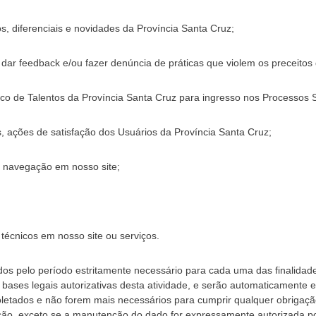
os, diferenciais e novidades da Província Santa Cruz;
, dar feedback e/ou fazer denúncia de práticas que violem os preceitos
co de Talentos da Província Santa Cruz para ingresso nos Processos S
, ações de satisfação dos Usuários da Província Santa Cruz;
 a navegação em nosso site;
 técnicos em nosso site ou serviços.
s pelo período estritamente necessário para cada uma das finalidades
es legais autorizativas desta atividade, e serão automaticamente e
oletados e não forem mais necessários para cumprir qualquer obrigação
ação, exceto se a manutenção do dado for expressamente autorizada por