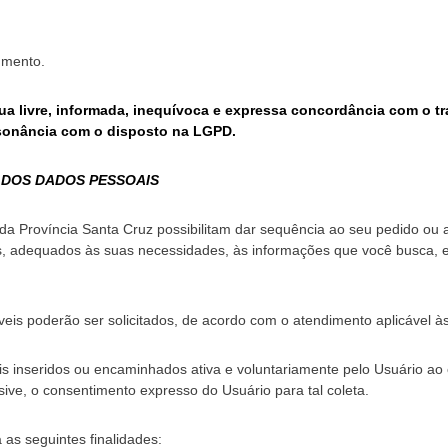
umento.
e sua livre, informada, inequívoca e expressa concordância com o
sonância com o disposto na LGPD.
 DOS DADOS PESSOAIS
 da Província Santa Cruz possibilitam dar sequência ao seu pedido o
s, adequados às suas necessidades, às informações que você busca, e
eis poderão ser solicitados, de acordo com o atendimento aplicável à
is inseridos ou encaminhados ativa e voluntariamente pelo Usuário ao 
usive, o consentimento expresso do Usuário para tal coleta.
 as seguintes finalidades: