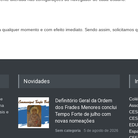
 a qualquer momento e com efeito imediato. Sendo assim, solicitamos 
Novidades
I
se
Colé
Definitório Geral da Ordem
ma
Asso
dos Frades Menores conclui
sis e
CES
Tempo Forte de julho com
CES
novas nomeações
EDU
Sem categoria
5 de agosto de 2026
Espa
CFFC