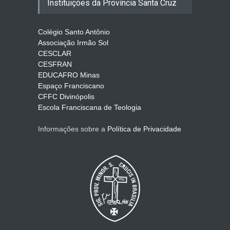
Instituições da Província Santa Cruz
misericórdia
EVENTOS
3 de agosto de 2026
Colégio Santo Antônio
Associação Irmão Sol
CESCLAR
Santa Clara de Assis: Mulher
CESFRAN
de Paz e Profecia para o
EDUCAFRO Minas
Nosso Tempo
Espaço Franciscano
ARTIGOS
3 de agosto de 2026
CFFC Divinópolis
Escola Franciscana de Teologia
Informações sobre a
Política de Privacidade