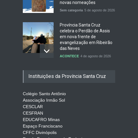
novas nomeações
Sem categoria
5 de agosto de 2026
Província Santa Cruz
celebra o Perdão de Assis
em nova frente de
evangelização em Ribeirão
das Neves
ACONTECE
4 de agosto de 2026
Celebração do Perdão de
Instituições da Província Santa Cruz
Assis no Noviciado São
Benedito
ACONTECE
3 de agosto de 2026
Colégio Santo Antônio
Associação Irmão Sol
CESCLAR
De Porciúncula, a força da
CESFRAN
misericórdia
EDUCAFRO Minas
EVENTOS
3 de agosto de 2026
Espaço Franciscano
CFFC Divinópolis