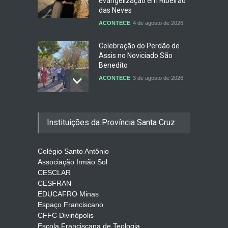
evangelização em Ribeirão
das Neves
ACONTECE
4 de agosto de 2026
Celebração do Perdão de
Assis no Noviciado São
Benedito
ACONTECE
3 de agosto de 2026
De Porciúncula, a força da
Instituições da Província Santa Cruz
misericórdia
EVENTOS
3 de agosto de 2026
Colégio Santo Antônio
Associação Irmão Sol
CESCLAR
Santa Clara de Assis: Mulher
CESFRAN
de Paz e Profecia para o
EDUCAFRO Minas
Nosso Tempo
Espaço Franciscano
ARTIGOS
3 de agosto de 2026
CFFC Divinópolis
Escola Franciscana de Teologia