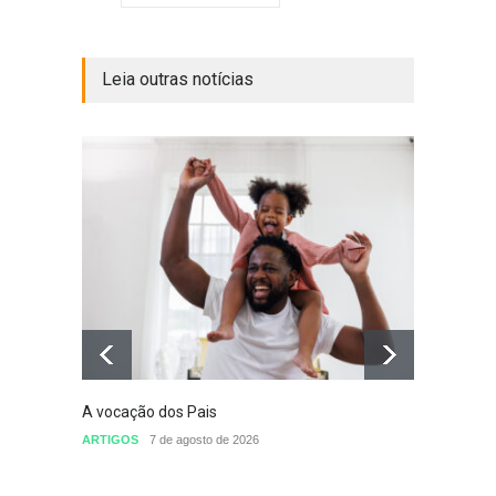
Leia outras notícias
A vocação dos Pais
Defini
conclu
ARTIGOS
7 de agosto de 2026
nomea
Sem cat