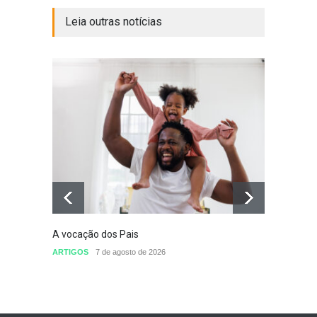
Leia outras notícias
A vocação dos Pais
Defini
conclu
ARTIGOS
7 de agosto de 2026
nomea
Sem cat