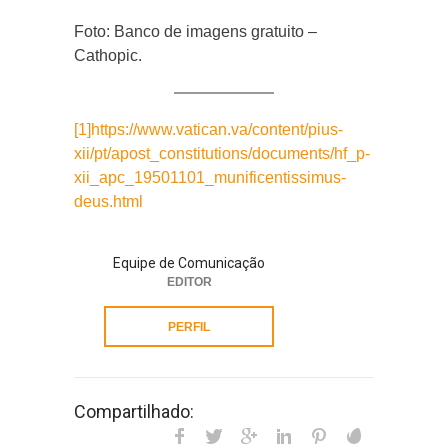
Foto: Banco de imagens gratuito –
Cathopic.
[1]
https://www.vatican.va/content/pius-
xii/pt/apost_constitutions/documents/hf_p-
xii_apc_19501101_munificentissimus-
deus.html
Equipe de Comunicação
EDITOR
PERFIL
Compartilhado: