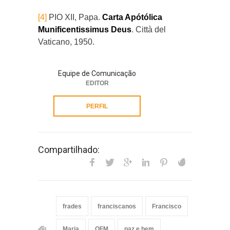
[4]
PIO XII, Papa.
Carta Apótólica
Munificentissimus Deus
. Città del
Vaticano, 1950.
Equipe de Comunicação
EDITOR
PERFIL
Compartilhado:
frades
franciscanos
Francisco
Maria
OFM
paz e bem