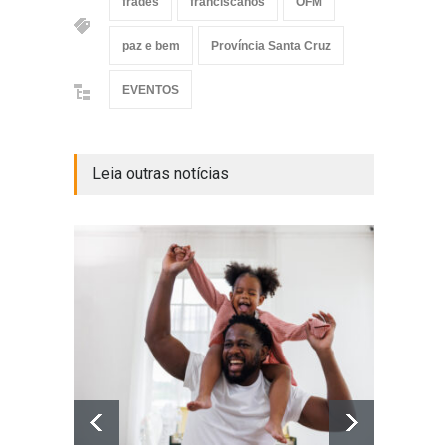
frades
franciscanos
OFM
paz e bem
Província Santa Cruz
EVENTOS
Leia outras notícias