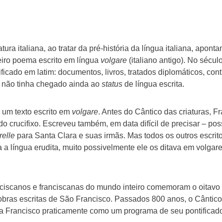
tura italiana, ao tratar da pré-história da língua italiana, apon
eiro poema escrito em língua
volgare
(italiano antigo). No século
ficado em latim: documentos, livros, tratados diplomáticos, con
, não tinha chegado ainda ao
status
de língua escrita.
r um texto escrito em
volgare
. Antes do Cântico das criaturas, F
o crucifixo. Escreveu também, em data difícil de precisar – po
relle
para Santa Clara e suas irmãs. Mas todos os outros escrit
a língua erudita, muito possivelmente ele os ditava em volgare,
ciscanos e franciscanas do mundo inteiro comemoram o oitavo c
obras escritas de São Francisco. Passados 800 anos, o Cântico
 Francisco praticamente como um programa de seu pontificad