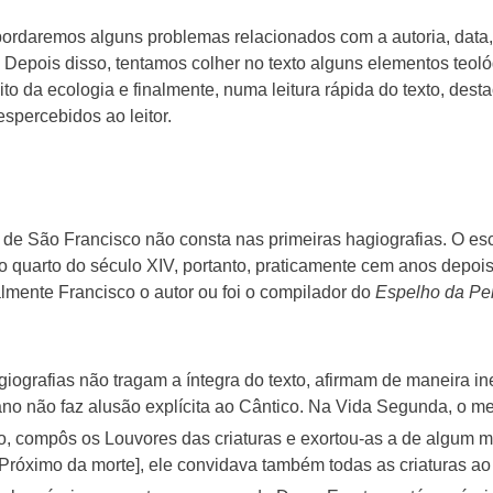
bordaremos alguns problemas relacionados com a autoria, data, 
Depois disso, tentamos colher no texto alguns elementos teol
to da ecologia e finalmente, numa leitura rápida do texto, dest
percebidos ao leitor.
 de São Francisco não consta nas primeiras hagiografias. O escr
ro quarto do século XIV, portanto, praticamente cem anos depoi
almente Francisco o autor ou foi o compilador do
Espelho da Pe
iografias não tragam a íntegra do texto, afirmam de maneira i
no não faz alusão explícita ao Cântico. Na Vida Segunda, o m
tão, compôs os Louvores das criaturas e exortou-as a de algum 
Próximo da morte], ele convidava também todas as criaturas ao