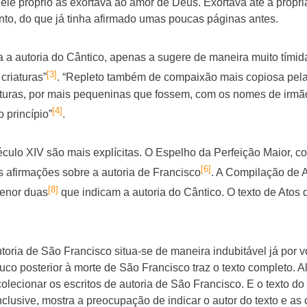
le próprio as exortava ao amor de Deus. Exortava até a própria 
to, do que já tinha afirmado umas poucas páginas antes.
a a autoria do Cântico, apenas a sugere de maneira muito tími
[3]
criaturas”
. “Repleto também de compaixão mais copiosa pela
turas, por mais pequeninas que fossem, com os nomes de irmão 
[4]
 princípio”
.
culo XIV são mais explícitas. O Espelho da Perfeição Maior, com
[6]
as afirmações sobre a autoria de Francisco
. A Compilação de 
[8]
menor duas
que indicam a autoria do Cântico. O texto de Atos
oria de São Francisco situa-se de maneira indubitável já por vo
uco posterior à morte de São Francisco traz o texto completo.
colecionar os escritos de autoria de São Francisco. E o texto d
nclusive, mostra a preocupação de indicar o autor do texto e as 