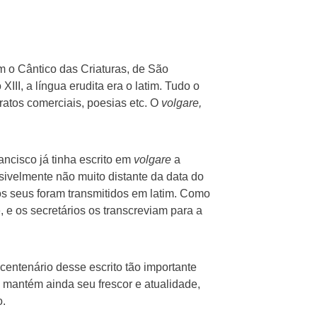
tam o Cântico das Criaturas, de São
 XIII, a língua erudita era o latim. Tudo o
tratos comerciais, poesias etc. O
volgare,
rancisco já tinha escrito em
volgare
a
ssivelmente não muito distante da data do
os seus foram transmitidos em latim. Como
 e os secretários os transcreviam para a
entenário desse escrito tão importante
 mantém ainda seu frescor e atualidade,
o.