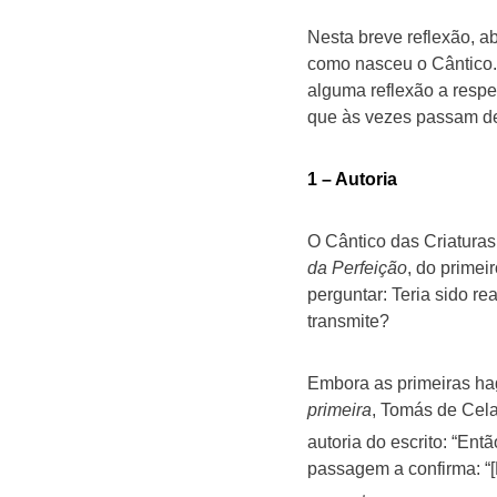
Nesta breve reflexão, a
como nasceu o Cântico. 
alguma reflexão a respei
que às vezes passam des
1 – Autoria
O Cântico das Criaturas
da Perfeição
, do primei
perguntar: Teria sido re
transmite?
Embora as primeiras hag
primeira
, Tomás de Cela
autoria do escrito: “En
passagem a confirma: “[