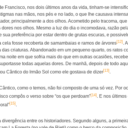
 de Francisco, nos dois últimos anos da vida, tinham-se intens
stigmas nas mãos, nos pés e no lado, o que lhe causava intensa
ador, principalmente a dos olhos. Acometido pelo tracoma, que 
eis dores nos olhos. Mesmo a luz do dia o incomodava, razão pel
ue sua preferência por estar dentro de grutas escuras, e possivel
[12]
a cela fosse recoberta de samambaias e ramos de árvores
. 
za das criaturas. Abandonado em um pequeno quarto, os ratos c
ma noite em que sofria mais do que em outras ocasiões, recebe
e suportasse todas aquelas dores. De manhã, depois de todo aque
[13]
 ou Cântico do Irmão Sol como ele gostava de dizer
.
Cântico, como o temos, não foi composto de uma só vez. Por o
[14]
cisco compôs o verso sobre “os que perdoam”
. E nos últimos
[15]
oral”
.
 divergência entre os historiadores. Segundo alguns, a primei
cam La Foresta (no vale de Rieti) como o berço da composição.