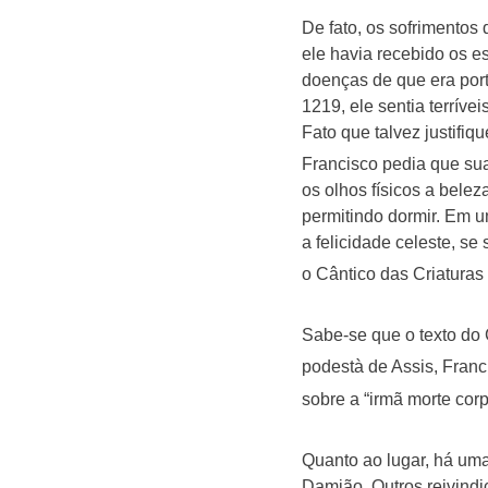
De fato, os sofrimentos
ele havia recebido os e
doenças de que era port
1219, ele sentia terrív
Fato que talvez justifiq
Francisco pedia que su
os olhos físicos a bele
permitindo dormir. Em u
a felicidade celeste, s
o Cântico das Criaturas
Sabe-se que o texto do 
podestà de Assis, Fran
sobre a “irmã morte corp
Quanto ao lugar, há uma
Damião. Outros reivindi