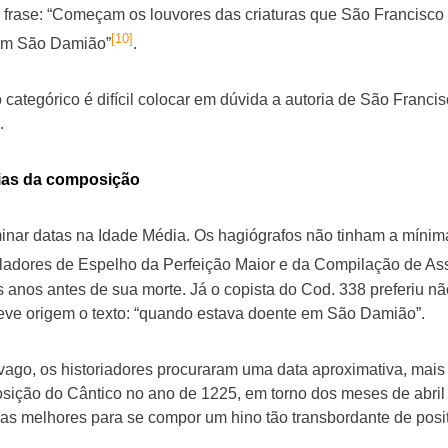
 frase: “Começam os louvores das criaturas que São Francisco
[10]
em São Damião”
.
ategórico é difícil colocar em dúvida a autoria de São Francis
.
cias da composição
rminar datas na Idade Média. Os hagiógrafos não tinham a míni
adores de Espelho da Perfeição Maior e da Compilação de As
 anos antes de sua morte. Já o copista do Cod. 338 preferiu 
teve origem o texto: “quando estava doente em São Damião”.
 vago, os historiadores procuraram uma data aproximativa, mai
sição do Cântico no ano de 1225, em torno dos meses de abril 
as melhores para se compor um hino tão transbordante de posit