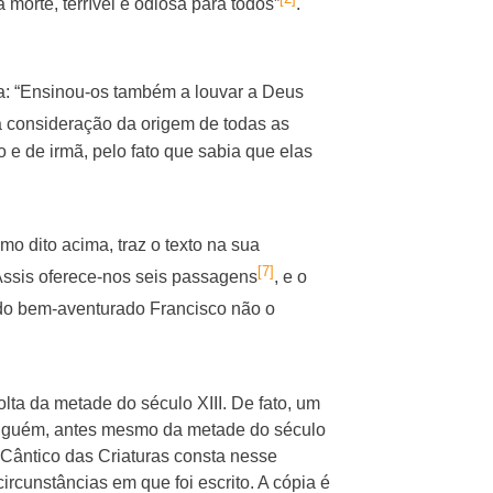
morte, terrível e odiosa para todos”
.
da: “Ensinou-os também a louvar a Deus
 consideração da origem de todas as
e de irmã, pelo fato que sabia que elas
o dito acima, traz o texto na sua
[7]
Assis oferece-nos seis passagens
, e o
 do bem-aventurado Francisco não o
lta da metade do século XIII. De fato, um
 Alguém, antes mesmo da metade do século
o Cântico das Criaturas consta nesse
circunstâncias em que foi escrito. A cópia é