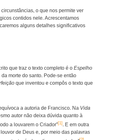
circunstâncias, o que nos permite ver
ógicos contidos nele. Acrescentamos
acaremos alguns detalhes significativos
ito que traz o texto completo é o
Espelho
s da morte do santo. Pode-se então
rfeição
que inventou e compôs o texto que
nequívoca a autoria de Francisco. Na
Vida
esmo autor não deixa dúvida quanto à
[1]
modo a louvarem o Criador”
. E em outra
 louvor de Deus e, por meio das palavras
[2]