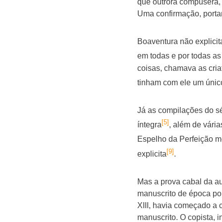
que outrora compusera, e
Uma confirmação, portan
Boaventura não explicit
em todas e por todas as 
coisas, chamava as cria
tinham com ele um único
Já as compilações do sé
[5]
íntegra
, além de vári
Espelho da Perfeição 
[9]
explicita
.
Mas a prova cabal da aut
manuscrito de época po
XIII, havia começado a 
manuscrito. O copista, i