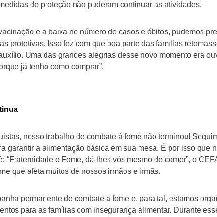
medidas de proteção não puderam continuar as atividades.
cinação e a baixa no número de casos e óbitos, pudemos pres
das protetivas. Isso fez com que boa parte das famílias retomas
uxílio. Uma das grandes alegrias desse novo momento era ouvi
 porque já tenho como comprar”.
tinua
stas, nosso trabalho de combate à fome não terminou! Seguim
ra garantir a alimentação básica em sua mesa. É por isso que 
 é: “Fraternidade e Fome, dá-lhes vós mesmo de comer”, o C
me que afeta muitos de nossos irmãos e irmãs.
anha permanente de combate à fome e, para tal, estamos orga
imentos para as famílias com insegurança alimentar. Durante e