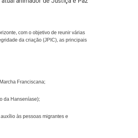
 atual animador de Justiça e Paz
zonte, com o objetivo de reunir várias
egridade da criação (JPIC), as principais
e Marcha Franciscana;
o da Hanseníase);
e auxílio às pessoas migrantes e