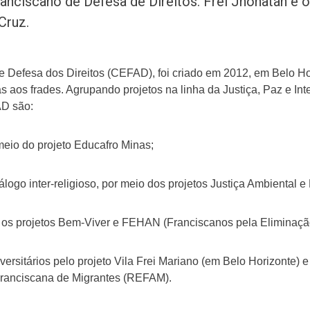
anciscano de Defesa de Direitos. Frei Jhonatan é o
Cruz.
 Defesa dos Direitos (CEFAD), foi criado em 2012, em Belo Hori
das aos frades. Agrupando projetos na linha da Justiça, Paz e Int
AD são:
eio do projeto Educafro Minas;
álogo inter-religioso, por meio dos projetos Justiça Ambiental 
os projetos Bem-Viver e FEHAN (Franciscanos pela Eliminaçã
ersitários pelo projeto Vila Frei Mariano (em Belo Horizonte) 
Franciscana de Migrantes (REFAM).