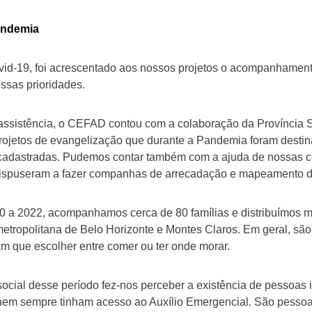
andemia
d-19, foi acrescentado aos nossos projetos o acompanhamento
ssas prioridades.
 assistência, o CEFAD contou com a colaboração da Província 
projetos de evangelização que durante a Pandemia foram desti
cadastradas. Pudemos contar também com a ajuda de nossas c
dispuseram a fazer companhas de arrecadação e mapeamento de
0 a 2022, acompanhamos cerca de 80 famílias e distribuímos m
etropolitana de Belo Horizonte e Montes Claros. Em geral, sã
m que escolher entre comer ou ter onde morar.
-social desse período fez-nos perceber a existência de pessoas
 nem sempre tinham acesso ao Auxílio Emergencial. São pesso