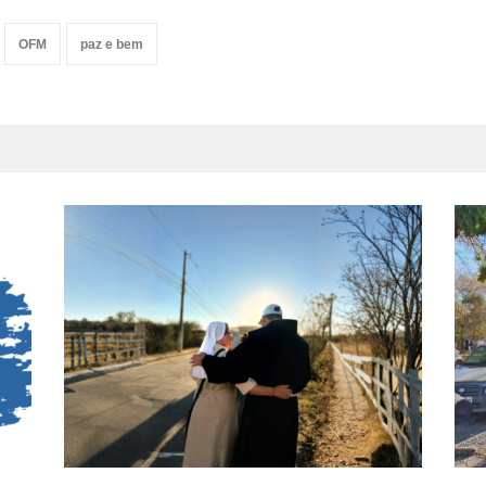
OFM
paz e bem