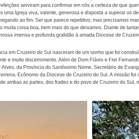
 refeições serviram para confirmar em nós a certeza de que qu
 uma Igreja viva, valente, generosa e disposta a superar os d
hegando ao fim. Sei que parece repetitivo, mas precisamos mai
 muita coisa boa, bem mais do que deixamos. Diante de tanta
 nossa imensa e profunda gratidão à amada Diocese de Cruzeiro
ia em Cruzeiro do Sul nasceram de um sonho que foi construído
ante e muito discernimento. Além de Dom Flávio e Frei Ferna
r Alves, da Província do Santíssimo Nome, Secretário de Evang
erreira, Ecônomo da Diocese de Cruzeiro do Sul. A missão foi
de ambas as partes, dos frades e do povo de Cruzeiro do Sul, mu