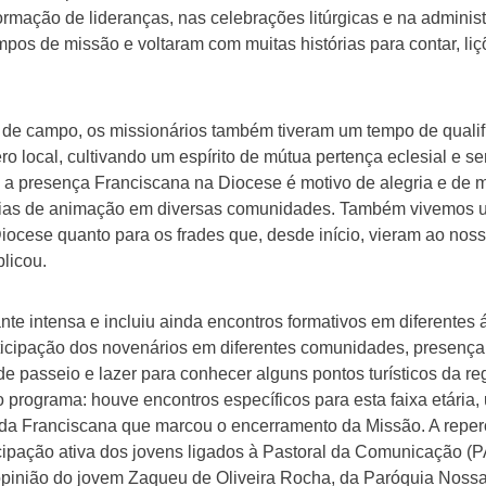
ormação de lideranças, nas celebrações litúrgicas e na admin
os de missão e voltaram com muitas histórias para contar, li
 de campo, os missionários também tiveram um tempo de qualif
ero local, cultivando um espírito de mútua pertença eclesial e 
 a presença Franciscana na Diocese é motivo de alegria e de m
 dias de animação em diversas comunidades. Também vivemos 
a Diocese quanto para os frades que, desde início, vieram ao no
licou.
te intensa e incluiu ainda encontros formativos em diferentes ár
ticipação dos novenários em diferentes comunidades, presenç
 passeio e lazer para conhecer alguns pontos turísticos da r
 programa: houve encontros específicos para esta faixa etária
a Franciscana que marcou o encerramento da Missão. A reperc
icipação ativa dos jovens ligados à Pastoral da Comunicação
opinião do jovem Zaqueu de Oliveira Rocha, da Paróquia Nossa