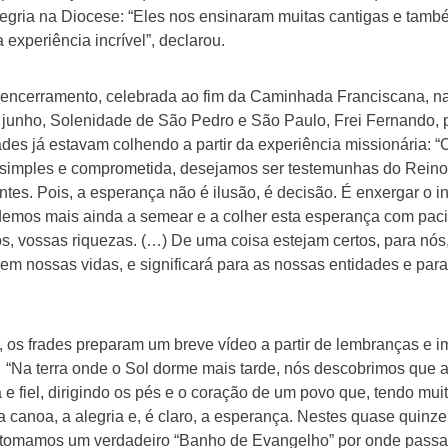
egria na Diocese: “Eles nos ensinaram muitas cantigas e tamb
experiência incrível”, declarou.
 encerramento, celebrada ao fim da Caminhada Franciscana, n
e junho, Solenidade de São Pedro e São Paulo, Frei Fernando
rades já estavam colhendo a partir da experiência missionária:
 simples e comprometida, desejamos ser testemunhas do Rein
s. Pois, a esperança não é ilusão, é decisão. É enxergar o invi
mos mais ainda a semear e a colher esta esperança com paci
os, vossas riquezas. (…) De uma coisa estejam certos, para nós
u em nossas vidas, e significará para as nossas entidades e pa
, os frades preparam um breve vídeo a partir de lembranças e
a: “Na terra onde o Sol dorme mais tarde, nós descobrimos que 
e fiel, dirigindo os pés e o coração de um povo que, tendo muit
 a canoa, a alegria e, é claro, a esperança. Nestes quase quinz
tomamos um verdadeiro “Banho de Evangelho” por onde passamo