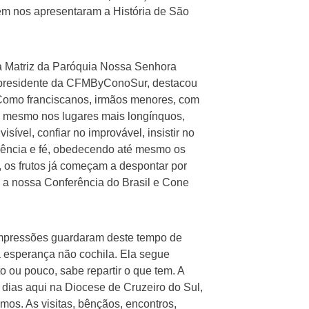
ém nos apresentaram a História de São
a Matriz da Paróquia Nossa Senhora
, presidente da CFMByConoSur, destacou
 “Como franciscanos, irmãos menores, com
o mesmo nos lugares mais longínquos,
sível, confiar no improvável, insistir no
ência e fé, obedecendo até mesmo os
, os frutos já começam a despontar por
ra a nossa Conferência do Brasil e Cone
 impressões guardaram deste tempo de
a esperança não cochila. Ela segue
o ou pouco, sabe repartir o que tem. A
e dias aqui na Diocese de Cruzeiro do Sul,
s. As visitas, bênçãos, encontros,