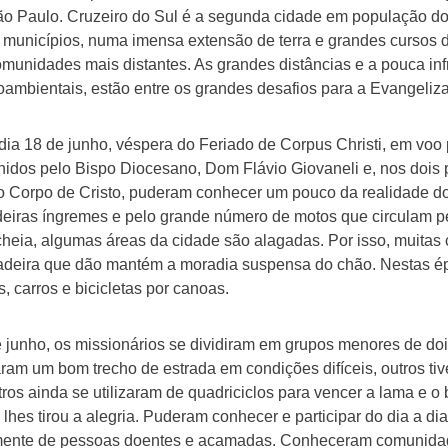
São Paulo. Cruzeiro do Sul é a segunda cidade em população do
s municípios, numa imensa extensão de terra e grandes cursos
omunidades mais distantes. As grandes distâncias e a pouca inf
oambientais, estão entre os grandes desafios para a Evangeliz
ia 18 de junho, véspera do Feriado de Corpus Christi, em voo 
idos pelo Bispo Diocesano, Dom Flávio Giovaneli e, nos dois pr
o Corpo de Cristo, puderam conhecer um pouco da realidade do
deiras íngremes e pelo grande número de motos que circulam pe
cheia, algumas áreas da cidade são alagadas. Por isso, muitas c
deira que dão mantém a moradia suspensa do chão. Nestas ép
, carros e bicicletas por canoas.
de junho, os missionários se dividiram em grupos menores de doi
ram um bom trecho de estrada em condições difíceis, outros tive
ros ainda se utilizaram de quadriciclos para vencer a lama e o 
lhes tirou a alegria. Puderam conhecer e participar do dia a d
mente de pessoas doentes e acamadas. Conheceram comunidades