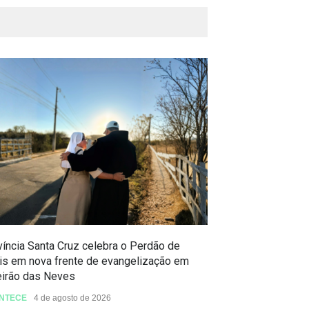
íncia Santa Cruz celebra o Perdão de
Celebração do P
is em nova frente de evangelização em
São Benedito
eirão das Neves
ACONTECE
3 de a
NTECE
4 de agosto de 2026