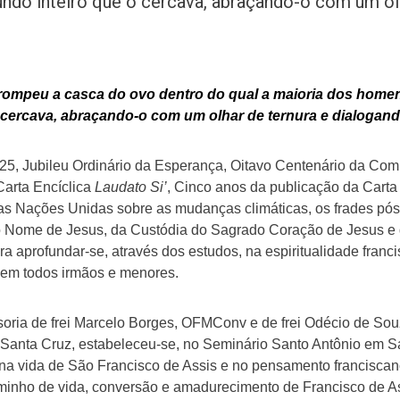
undo inteiro que o cercava, abraçando-o com um ol
rompeu a casca do ovo dentro do qual a maioria dos homens
 cercava, abraçando-o com um olhar de ternura e
dialogand
5, Jubileu Ordinário da Esperança, Oitavo Centenário da Com
Carta Encíclica
Laudato Si’
, Cinco anos da publicação da Carta
as Nações Unidas sobre as mudanças climáticas, os frades pós
o Nome de Jesus, da Custódia do Sagrado Coração de Jesus e 
a aprofundar-se, através dos estudos, na espiritualidade franci
zem todos irmãos e menores.
ria de frei Marcelo Borges, OFMConv e de frei Odécio de Sou
a Santa Cruz, estabeleceu-se, no Seminário Santo Antônio em
na vida de São Francisco de Assis e no pensamento franciscan
inho de vida, conversão e amadurecimento de Francisco de Ass