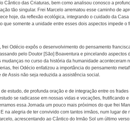
o Cântico das Criaturas, bem como analisou conosco a profun
ação tão singular. Frei Marcelo arrematou esse caminho de apr
ece hoje, da reflexão ecológica, integrando o cuidado da Cas
do que somente a unidade entre esses dois aspectos impede o f
rei Odécio expôs o desenvolvimento do pensamento francisca
 passando pelo Doutor [São] Boaventura e pincelando aspectos
s mudanças no curso da história da humanidade aconteceram na
erias, frei Odécio enfatizou a importância do pensamento metaf
 de Assis não seja reduzida a assistência social.
 estudo, de profunda oração e de integração entre os frades d
studo se radicasse em nossas vidas e vocações, frutificando e 
erramos essa Jornada um pouco mais próximos do que frei Marc
 na alegria de ter convivido com tantos irmãos, num lugar de 
rcelo, acrescentando ao Cântico do Irmão Sol um último verso: