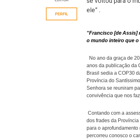
se voltou para o m
ele” .
PERFIL
“Francisco [de Assis] 
o mundo inteiro que o
No ano da graça de 202
anos da publicação da 
Brasil sedia a COP30 d
Província do Santíssim
Senhora se reuniram par
convivência que nos fa
Contando com a assesso
dos frades da Provínci
para o aprofundamento 
percorreu conosco o cam