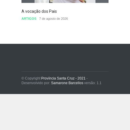
A vocação dos Pais
Defini
conclu
ARTIGOS
7 de agosto de 2026
nomea
Sem cat
© Copyright
Província Santa Cruz - 2021
-
Desenvolvido por:
Samarone Barcellos
versão: 1.1