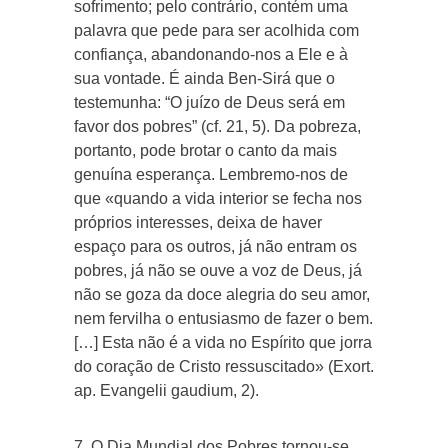
sofrimento; pelo contrário, contém uma
palavra que pede para ser acolhida com
confiança, abandonando-nos a Ele e à
sua vontade. É ainda Ben-Sirá que o
testemunha: “O juízo de Deus será em
favor dos pobres” (cf. 21, 5). Da pobreza,
portanto, pode brotar o canto da mais
genuína esperança. Lembremo-nos de
que «quando a vida interior se fecha nos
próprios interesses, deixa de haver
espaço para os outros, já não entram os
pobres, já não se ouve a voz de Deus, já
não se goza da doce alegria do seu amor,
nem fervilha o entusiasmo de fazer o bem.
[…] Esta não é a vida no Espírito que jorra
do coração de Cristo ressuscitado» (Exort.
ap. Evangelii gaudium, 2).
7. O Dia Mundial dos Pobres tornou-se