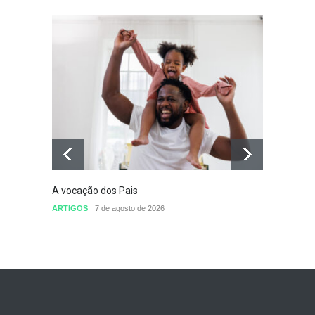
A vocação dos Pais
Defini
conclu
ARTIGOS
7 de agosto de 2026
nomea
Sem cat