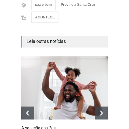
paz e bem
Província Santa Cruz
ACONTECE
Leia outras notícias
A vocação dos Pais
Defini