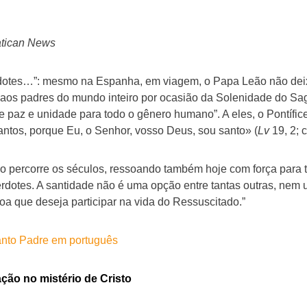
atican News
dotes…”: mesmo na Espanha, em viagem, o Papa Leão não deix
 aos padres do mundo inteiro por ocasião da Solenidade do Sa
e paz e unidade para todo o gênero humano”. A eles, o Pontífic
antos, porque Eu, o Senhor, vosso Deus, sou santo» (
Lv
19, 2; c
 percorre os séculos, ressoando também hoje com força para to
rdotes. A santidade não é uma opção entre tantas outras, nem um
oa que deseja participar na vida do Ressuscitado.”
nto Padre em português
ação no mistério de Cristo