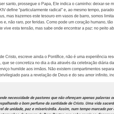
r santo, prossegue o Papa, Ele indica o caminho: deixar-se 
V define “particularmente radical” e, ao mesmo tempo, parado
us, mas trazemos este tesouro em vasos de barro, somos limit
os e, não raro, por feridas. Como pode um coração humano, tã
e vive esta tensão, mas sabe onde encontrar a paz: no peito ab
e Cristo, escreve ainda o Pontífice, não é uma experiência r
, que se concretiza no dia a dia através da celebração diária d
erviço humilde aos irmãos. Não existem compartimentos separ
rivilegiado para a revelação de Deus e do seu amor infinito, in
nde necessidade de pastores que não ofereçam apenas palavras o
 espalhando o bom perfume da santidade de Cristo. Uma vida sacerd
ível de unidade, paz e misericórdia. Assim, num tempo marcado por