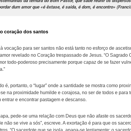
estemunhas da ternura do Bom Pastor, que sabe reunir os dispersos 
ordar dum amor que «é êxtase, é saída, é dom, é encontro» (Francisc
 o coração dos santos
à vocação para ser santos não está tanto no esforço de asceti
 amor revelado no Coração trespassado de Jesus. “O Sagrado C
r todo-poderoso precisamente porque capaz de se fazer vulner
a.”
é, portanto, o “lugar” onde a santidade se mostra como proxim
-se na proximidade humilde e corajosa, no ser de todos e para t
 entrar e encontrar pastagem e descanso.
 Papa, pede-se uma relação com Deus que não afaste os sacerd
e não se vive a sós”, escreve. A exortação é para que os sacerd
ros. “O sacerdote que se isola, apaga-se lentamente; o sacer