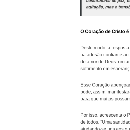
construtores de paz, t
agitação, mas o transb
O Coração de Cristo é
Deste modo, a resposta 
na adesão confiante ao
do amor de Deus: um amo
sofrimento em esperanç
Esse Coração abençoado 
pode, assim, manifestar
para que muitos possam
Por isso, acrescenta o
de todos. “Uma santidad
ajudando-se uns aos out