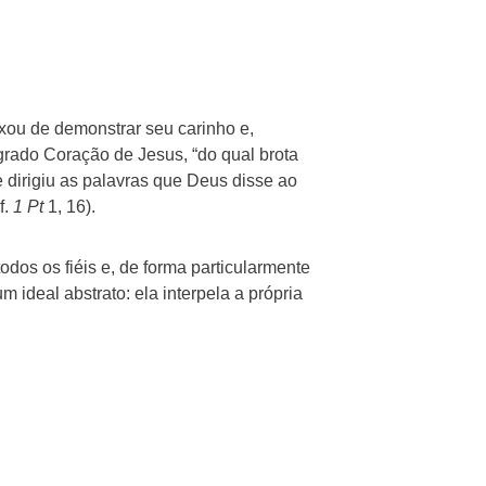
ou de demonstrar seu carinho e,
grado Coração de Jesus, “do qual brota
e dirigiu as palavras que Deus disse ao
f.
1 Pt
1, 16).
dos os fiéis e, de forma particularmente
 ideal abstrato: ela interpela a própria