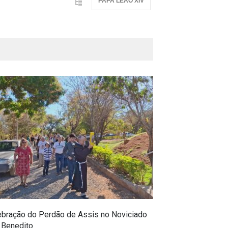
PAPA LEÃO XIV
ebração do Perdão de Assis no Noviciado
De Porciúncula, 
 Benedito