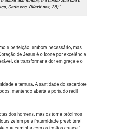
e cuidar dos feridos, e o nosso zelo não é
o, Carta enc. Dilexit nos, 28).”
smo e perfeição, embora necessário, mas
oração de Jesus é o ícone por excelência
ável, de transformar a dor em graça e o
idade e ternura. A santidade do sacerdote
odos, mantendo aberta a porta do redil
otes dos homens, mas os torne próximos
otes zelem pela fraternidade presbiteral,
dote que caminha com os irmãos cresce.”