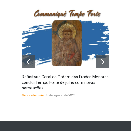
Definitório Geral da Ordem dos Frades Menores
Provín
conclui Tempo Forte de julho com novas
em nov
nomeações
das N
Sem categoria
5 de agosto de 2026
ACONT