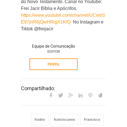
do Novo Testamento. Canal no Youtube:
Frei Jacir Bíblia e Apócrifos.
https://www.youtube.com/channel/UCwbS
E97jnR6jQwHRigX1KlQ
No Instagram e
Tiktok @freijacir
Equipe de Comunicação
EDITOR
PERFIL
Compartilhado:
frades
franciscanos
Francisco