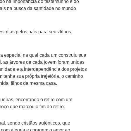
ndo na importância do testemunho e do
tais na busca da santidade no mundo
critas pelos pais para seus filhos,
a especial na qual cada um construiu sua
al, as árvores de cada jovem foram unidas
unidade e a interdependência dos projetos
tenha sua própria trajetória, o caminho
nida, filhos da mesma casa.
ueiras, encerrando o retiro com um
ço que marcou o fim do retiro.
al, sendo cristãos autênticos, que
 com alegria e coragem o amor ao