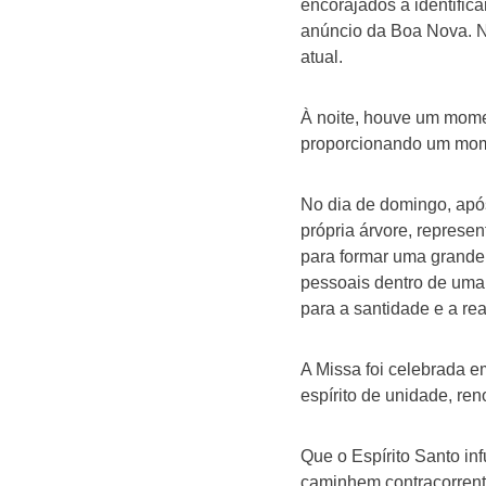
encorajados a identific
anúncio da Boa Nova. N
atual.
À noite, houve um momen
proporcionando um momen
No dia de domingo, apó
própria árvore, represe
para formar uma grande 
pessoais dentro de uma 
para a santidade e a re
A Missa foi celebrada e
espírito de unidade, r
Que o Espírito Santo in
caminhem contracorrent