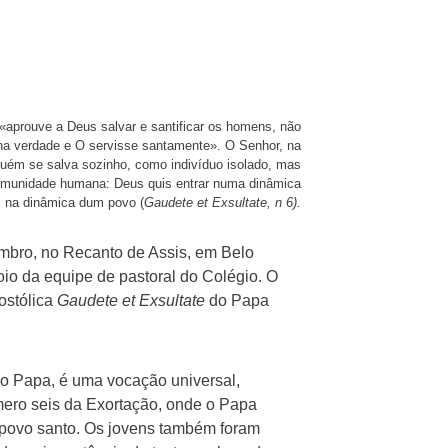
 «aprouve a Deus salvar e santificar os homens, não
 na verdade e O servisse santamente». O Senhor, na
guém se salva sozinho, como indivíduo isolado, mas
comunidade humana: Deus quis entrar numa dinâmica
, na dinâmica dum povo (
Gaudete et Exsultate, n 6).
embro, no Recanto de Assis, em Belo
poio da equipe de pastoral do Colégio. O
ostólica
Gaudete et Exsultate
do Papa
 o Papa, é uma vocação universal,
úmero seis da Exortação, onde o Papa
 povo santo. Os jovens também foram