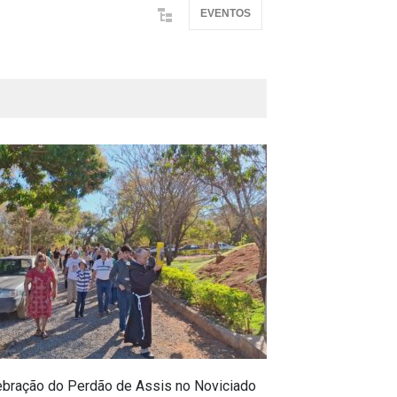
EVENTOS
ebração do Perdão de Assis no Noviciado
De Porciúncula, 