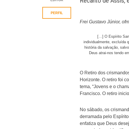
Recanto de Assis, 
PERFIL
Frei Gustavo Júnior, of
[…] O Espírito San
individualmente, excluída
história da salvação, sal
Deus atrai-nos tendo e
O Retiro dos crismando
Horizonte. O retiro foi 
tema, “Jovens e o chama
Francisco. O retiro ini
No sábado, os crismand
derramada pelo Espírito
enfatiza que Deus dese