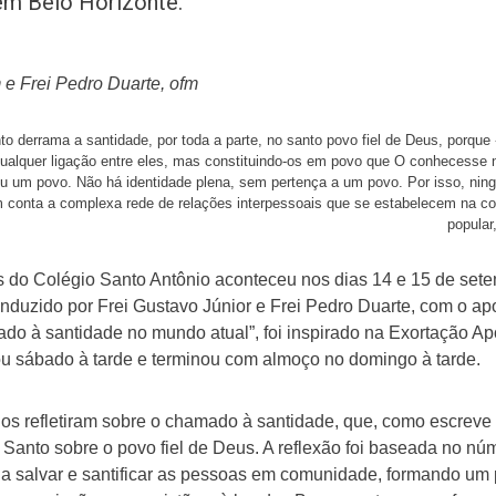
em Belo Horizonte.
m e Frei Pedro Duarte, ofm
to derrama a santidade, por toda a parte, no santo povo fiel de Deus, porque
 qualquer ligação entre eles, mas constituindo-os em povo que O conhecesse
vou um povo. Não há identidade plena, sem pertença a um povo. Por isso, nin
m conta a complexa rede de relações interpessoais que se estabelecem na 
popular
s do Colégio Santo Antônio aconteceu nos dias 14 e 15 de set
conduzido por Frei Gustavo Júnior e Frei Pedro Duarte, com o a
do à santidade no mundo atual”, foi inspirado na Exortação Ap
ciou sábado à tarde e terminou com almoço no domingo à tarde.
os refletiram sobre o chamado à santidade, que, como escreve
 Santo sobre o povo fiel de Deus. A reflexão foi baseada no n
ja salvar e santificar as pessoas em comunidade, formando um