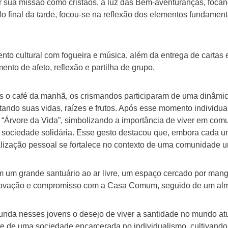
ar sua missão como cristãos, à luz das Bem-aventuranças, foca
o final da tarde, focou-se na reflexão dos elementos fundamen
to cultural com fogueira e música, além da entrega de cartas es
to de afeto, reflexão e partilha de grupo.
s o café da manhã, os crismandos participaram de uma dinâmic
ntando suas vidas, raízes e frutos. Após esse momento individu
“Árvore da Vida”, simbolizando a importância de viver em com
sociedade solidária. Esse gesto destacou que, embora cada um 
alização pessoal se fortalece no contexto de uma comunidade u
m um grande santuário ao ar livre, um espaço cercado por mang
enovação e compromisso com a Casa Comum, seguido de um almo
funda nesses jovens o desejo de viver a santidade no mundo atu
e de uma sociedade encarcerada no individualismo, cultivando