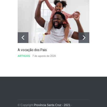
A vocação dos Pais
Defini
conclu
ARTIGOS
7 de agosto de 2026
nomea
Sem cat
© Copyright
Província Santa Cruz - 2021
-