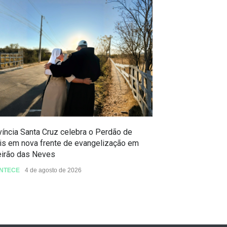
íncia Santa Cruz celebra o Perdão de
Celebração do P
is em nova frente de evangelização em
São Benedito
eirão das Neves
ACONTECE
3 de a
NTECE
4 de agosto de 2026