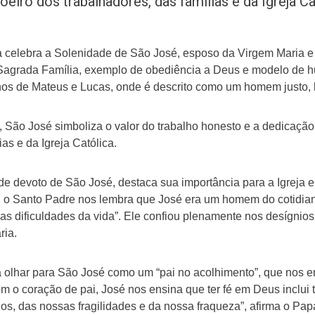
eiro dos trabalhadores, das famílias e da Igreja Ca
a celebra a Solenidade de São José, esposo da Virgem Maria e 
 Sagrada Família, exemplo de obediência a Deus e modelo de hu
hos de Mateus e Lucas, onde é descrito como um homem justo, 
o, São José simboliza o valor do trabalho honesto e a dedicação
ias e da Igreja Católica.
e devoto de São José, destaca sua importância para a Igreja e
, o Santo Padre nos lembra que José era um homem do cotidian
as dificuldades da vida”. Ele confiou plenamente nos desígni
ria.
 olhar para São José como um “pai no acolhimento”, que nos e
om o coração de pai, José nos ensina que ter fé em Deus inclui
s, das nossas fragilidades e da nossa fraqueza”, afirma o Pap