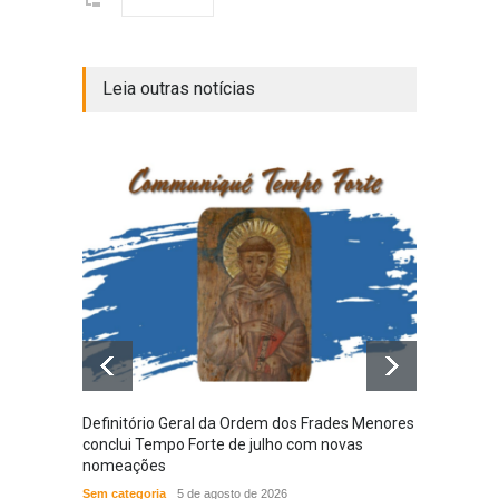
Leia outras notícias
Definitório Geral da Ordem dos Frades Menores
Provín
conclui Tempo Forte de julho com novas
em nov
nomeações
das N
Sem categoria
5 de agosto de 2026
ACONT