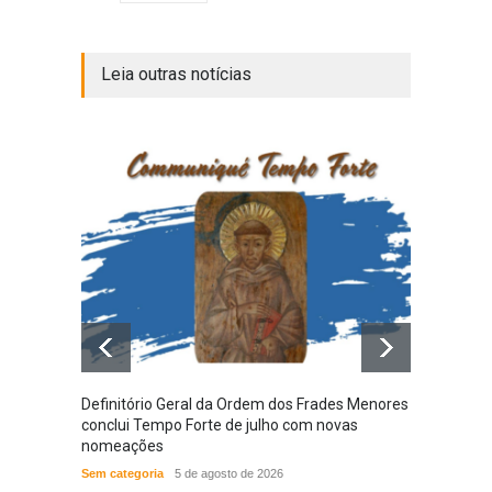
Leia outras notícias
Definitório Geral da Ordem dos Frades Menores
Provín
conclui Tempo Forte de julho com novas
em nov
nomeações
das N
Sem categoria
5 de agosto de 2026
ACONT