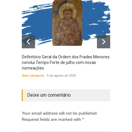
Definitório Geral da Ordem dos Frades Menores
Provín
conclui Tempo Forte de julho com novas
em nov
nomeações
das N
Sem categoria
5 de agosto de 2026
ACONT
Deixe um comentário
Your email address will not be published.
Required fields are marked with *