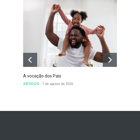
A vocação dos Pais
Defini
conclu
ARTIGOS
7 de agosto de 2026
nomea
Sem cat