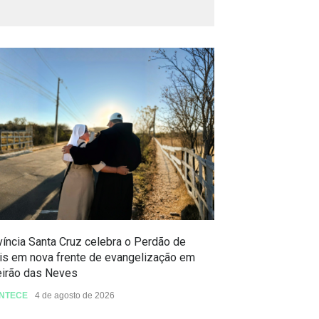
íncia Santa Cruz celebra o Perdão de
Celebração do P
is em nova frente de evangelização em
São Benedito
eirão das Neves
ACONTECE
3 de a
NTECE
4 de agosto de 2026