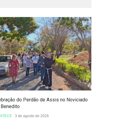
ebração do Perdão de Assis no Noviciado
De Porciúncula, 
 Benedito
EVENTOS
3 de ago
NTECE
3 de agosto de 2026