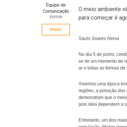
Equipe de
O meio ambiente nã
Comunicação
para começar é ago
EDITOR
PERFIL
Saulo Soares Neiva
No dia 5 de junho, cel
se de um momento de ref
ar e todas as formas de
Vivemos uma época em q
regiões, a poluição dos
demonstram que o meio a
pois dela dependem a sa
Entretanto, um dos maio
população. Muitas pess