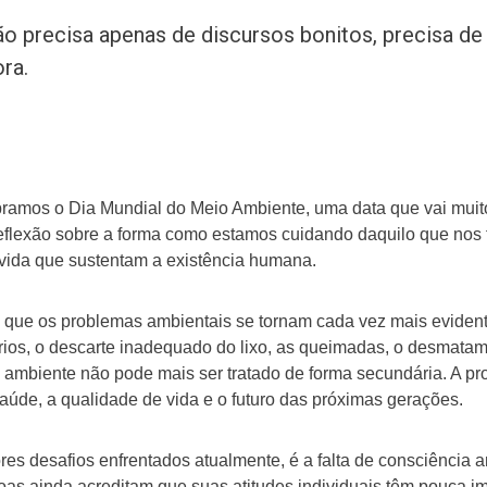
o precisa apenas de discursos bonitos, precisa de
ra.
ebramos o Dia Mundial do Meio Ambiente, uma data que vai muit
lexão sobre a forma como estamos cuidando daquilo que nos foi 
 vida que sustentam a existência humana.
ue os problemas ambientais se tornam cada vez mais evident
 rios, o descarte inadequado do lixo, as queimadas, o desmata
mbiente não pode mais ser tratado de forma secundária. A prot
úde, a qualidade de vida e o futuro das próximas gerações.
res desafios enfrentados atualmente, é a falta de consciência 
oas ainda acreditam que suas atitudes individuais têm pouca i