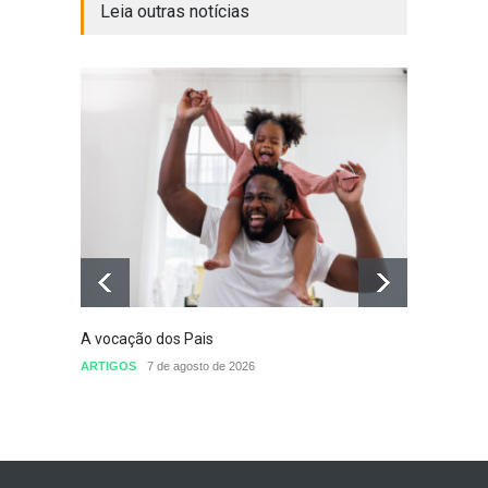
Leia outras notícias
A vocação dos Pais
Defini
conclu
ARTIGOS
7 de agosto de 2026
nomea
Sem cat