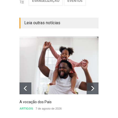
EVANGELIZAÇÃO
EVENTOS
Leia outras notícias
A vocação dos Pais
Defini
conclu
ARTIGOS
7 de agosto de 2026
nomea