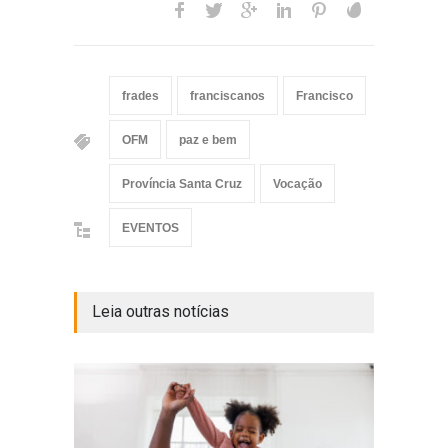
frades
franciscanos
Francisco
OFM
paz e bem
Província Santa Cruz
Vocação
EVENTOS
Leia outras notícias