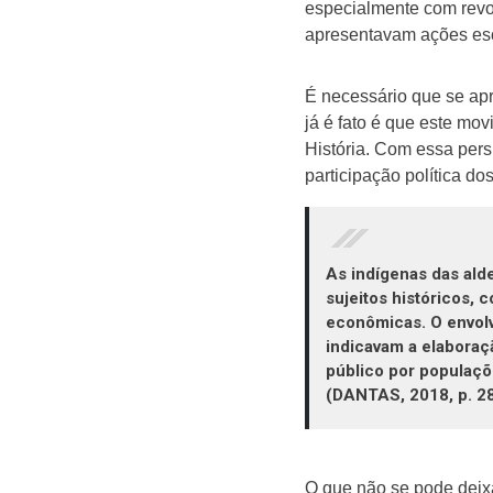
especialmente com revo
apresentavam ações escr
É necessário que se ap
já é fato é que este m
História. Com essa pers
participação política d
As indígenas das alde
sujeitos históricos,
econômicas. O envolvi
indicavam a elaboraçã
público por populaçõ
(DANTAS, 2018, p. 28
O que não se pode deixa