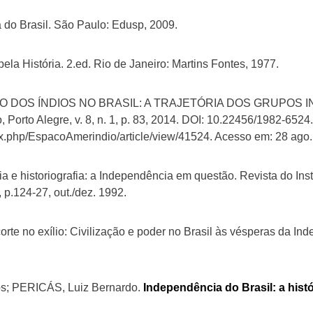
 do Brasil. São Paulo: Edusp, 2009.
a História. 2.ed. Rio de Janeiro: Martins Fontes, 1977.
EITO DOS ÍNDIOS NO BRASIL: A TRAJETÓRIA DOS GRUPOS
 Porto Alegre, v. 8, n. 1, p. 83, 2014. DOI: 10.22456/1982-652
ndex.php/EspacoAmerindio/article/view/41524. Acesso em: 28 ago.
ia e historiografia: a Independência em questão. Revista do Insti
, p.124-27, out./dez. 1992.
rte no exílio: Civilização e poder no Brasil às vésperas da In
s; PERICÁS, Luiz Bernardo.
Independência do Brasil: a hist