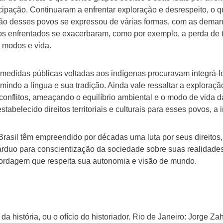
ipação. Continuaram a enfrentar exploração e desrespeito, o 
ação desses povos se expressou de várias formas, com as dema
os enfrentados se exacerbaram, como por exemplo, a perda de te
 modos e vida.
medidas públicas voltadas aos indígenas procuravam integrá-l
rimindo a língua e sua tradição. Ainda vale ressaltar a exploraç
 conflitos, ameaçando o equilíbrio ambiental e o modo de vida 
tabelecido direitos territoriais e culturais para esses povos, 
rasil têm empreendido por décadas uma luta por seus direitos,
o árduo para conscientização da sociedade sobre suas realidades
bordagem que respeita sua autonomia e visão de mundo.
 história, ou o ofício do historiador. Rio de Janeiro: Jorge Zah