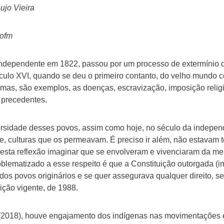
aujo Vieira
 ofm
independente em 1822, passou por um processo de extermínio d
 século XVI, quando se deu o primeiro contanto, do velho mundo
mas, são exemplos, as doenças, escravização, imposição religi
 precedentes.
versidade desses povos, assim como hoje, no século da independ
de, culturas que os permeavam. É preciso ir além, não estavam 
a esta reflexão imaginar que se envolveram e vivenciaram da 
oblematizado a esse respeito é que a Constituição outorgada (
dos povos originários e se quer assegurava qualquer direito, s
ção vigente, de 1988.
(2018), houve engajamento dos indígenas nas movimentações 