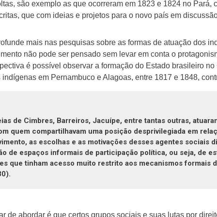
ltas, são exemplo as que ocorreram em 1823 e 1824 no Pará, c
itas, que com ideias e projetos para o novo país em discussão
rofunde mais nas pesquisas sobre as formas de atuação dos in
ovimento não pode ser pensado sem levar em conta o protagonis
pectiva é possível observar a formação do Estado brasileiro n
os indígenas em Pernambuco e Alagoas, entre 1817 e 1848, cont
ias de Cimbres, Barreiros, Jacuípe, entre tantas outras, atuara
 com quem compartilhavam uma posição desprivilegiada em relaç
mento, as escolhas e as motivações desses agentes sociais dian
o de espaços informais de participação política, ou seja, de es
es que tinham acesso muito restrito aos mecanismos formais de
0).
r de abordar é que certos grupos sociais e suas lutas por direi