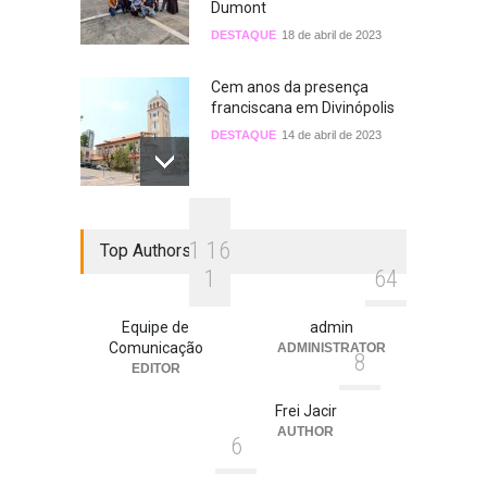
Dumont
DESTAQUE
18 de abril de 2023
Cem anos da presença
franciscana em Divinópolis
DESTAQUE
14 de abril de 2023
Frei Gilberto Custódio
1
1
6
Top Authors
celebra o dom de sua
vocação religiosa e
1
6
4
presbiteral
DESTAQUE
28 de fevereiro de 2023
Equipe de
admin
Comunicação
ADMINISTRATOR
8
EDITOR
Frei Jacir
AUTHOR
6