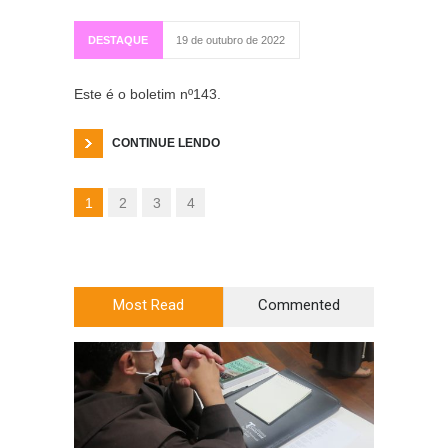
DESTAQUE
19 de outubro de 2022
Este é o boletim nº143.
CONTINUE LENDO
1
2
3
4
Most Read
Commented