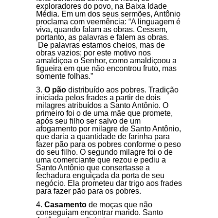
exploradores do povo, na Baixa Idade
Média. Em um dos seus sermões, Antônio
proclama com veemência: “A linguagem é
viva, quando falam as obras. Cessem,
portanto, as palavras e falem as obras.
De palavras estamos cheios, mas de
obras vazios; por este motivo nos
amaldiçoa o Senhor, como amaldiçoou a
figueira em que não encontrou fruto, mas
somente folhas.”
O pão
distribuído aos pobres. Tradição
iniciada pelos frades a partir de dois
milagres atribuídos a Santo Antônio. O
primeiro foi o de uma mãe que promete,
após seu filho ser salvo de um
afogamento por milagre de Santo Antônio,
que daria a quantidade de farinha para
fazer pão para os pobres conforme o peso
do seu filho. O segundo milagre foi o de
uma comerciante que rezou e pediu a
Santo Antônio que consertasse a
fechadura enguiçada da porta de seu
negócio. Ela prometeu dar trigo aos frades
para fazer pão para os pobres.
Casamento
de moças que não
conseguiam encontrar marido. Santo