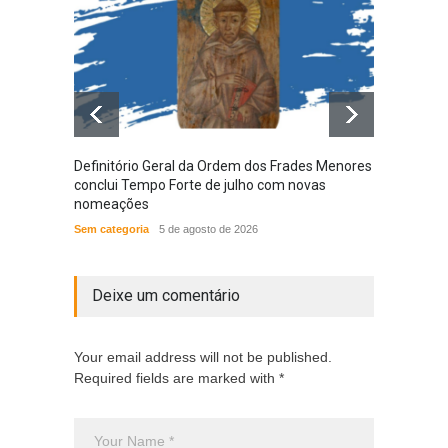
Definitório Geral da Ordem dos Frades Menores
Provín
conclui Tempo Forte de julho com novas
em nov
nomeações
das N
Sem categoria
5 de agosto de 2026
ACONT
Deixe um comentário
Your email address will not be published.
Required fields are marked with *