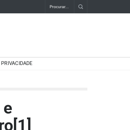
PRIVACIDADE
 e
ro
[1]