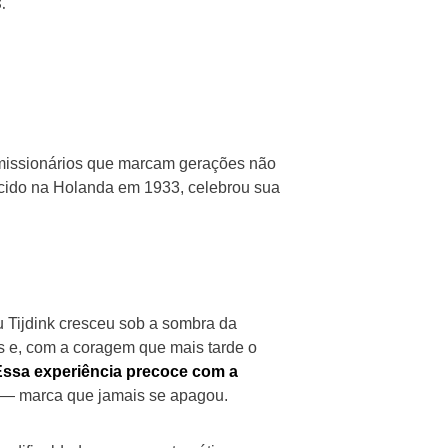
.
 missionários que marcam gerações não
ascido na Holanda em 1933, celebrou sua
u Tijdink cresceu sob a sombra da
s e, com a coragem que mais tarde o
Essa experiência precoce com a
— marca que jamais se apagou.