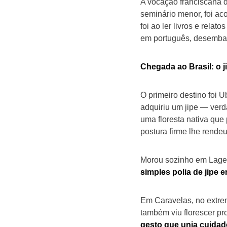
A vocação franciscana d
seminário menor, foi ac
foi ao ler livros e rela
em português, desembar
Chegada ao Brasil: o j
O primeiro destino foi U
adquiriu um jipe — verda
uma floresta nativa que
postura firme lhe rende
Morou sozinho em Laged
simples polia de jipe 
Em Caravelas, no extrem
também viu florescer pr
gesto que unia cuidad