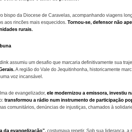
iro bispo da Diocese de Caravelas, acompanhando viagens longa
os aos rincões mais esquecidos.
Tornou-se, defensor não apen
nidades rurais.
ribuna
jdink assumiu um desafio que marcaria definitivamente sua traje
Gerais.
A região do Vale do Jequitinhonha, historicamente mar
 uma voz incansável.
alma de evangelizador,
ele modernizou a emissora, investiu 
o:
transformou a rádio num instrumento de participação pop
s comunitários, denúncias de injustiças, chamados à solidari
a da evangelização”,
costumava repetir. Sob sua liderança, a r