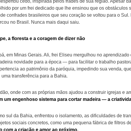
espertou cedo, inspirada pelos frades de sua região. Apesar d
olhido por um frei dedicado que lhe ensinou que os obstáculos 
tos de confrades brasileiros que seu coração se voltou para o S
cou no Brasil. Nunca mais daqui saiu.
ipe, a floresta e a coragem de dizer não
bá, em Minas Gerais. Ali, frei Eliseu mergulhou no aprendizado d
deira novidade para a época — para facilitar o trabalho pastor
 pertencia ao patrimônio da paróquia, impedindo sua venda, que
u uma transferência para a Bahia.
ão, onde com as próprias mãos ajudou a construir igrejas e ar
em um engenhoso sistema para cortar madeira — a criativid
o sul da Bahia, enfrentou o isolamento, as dificuldades de tra
ojetos sociais concretos, como uma pequena fábrica de filtro
o com a criação e amor ao próximo.