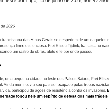
a neste domingo, 14 de junho de 2026, aos 92 anos
 de 2026
ia franciscana das Minas Gerais se despedem de um daqueles
presença firme e silenciosa. Frei Eliseu Tijdink, franciscano n
xando um rastro de obras, afeto e fé por onde passou.
o
de, uma pequena cidade no leste dos Países Baixos, Frei Elise
 Ainda menino, viu seu país ser ocupado pelas tropas nazista
 vida, participou de ações de resistência contra os invasores.
 liberdade forjou nele um espírito de defesa dos mais frágeis