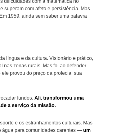
as dificuldades com a matemática no
se superam com afeto e persistência. Mas
ul. Em 1959, ainda sem saber uma palavra
a língua e da cultura. Visionário e prático,
al nas zonas rurais. Mas foi ao defender
 ele provou do preço da profecia: sua
recadar fundos.
Ali, transformou uma
ade a serviço da missão.
nsporte e os estranhamentos culturais. Mas
s de água para comunidades carentes —
um