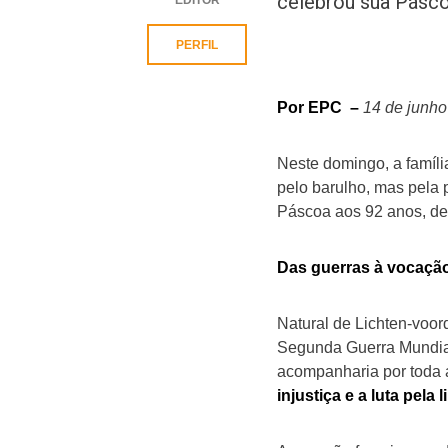
celebrou sua Pásco
PERFIL
Por EPC –
14 de junho
Neste domingo, a famíl
pelo barulho, mas pela 
Páscoa aos 92 anos, dei
Das guerras à vocaçã
Natural de Lichten-voor
Segunda Guerra Mundial.
acompanharia por toda a
injustiça e a luta pela