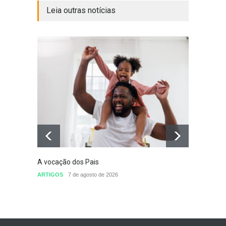
Leia outras notícias
A vocação dos Pais
Defini
conclu
ARTIGOS
7 de agosto de 2026
nomea
Sem cat