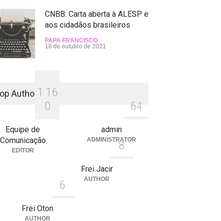
CNBB: Carta aberta à ALESP e
aos cidadãos brasileiros
PAPA FRANCISCO
18 de outubro de 2021
1
1
6
op Authors
0
6
4
Equipe de
admin
Comunicação
ADMINISTRATOR
8
EDITOR
Frei Jacir
AUTHOR
6
Frei Oton
AUTHOR