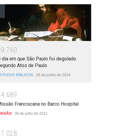
4
9
7
6
0
 dia em que São Paulo foi degolado
egundo Atos de Paulo
STUDOS BÍBLICOS
28 de junho de 2024
4
4
6
8
9
issão Franciscana no Barco Hospital
ISSÃO
30 de julho de 2021
4
1
0
2
8