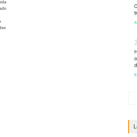
gida
C
tado
t
a
A
das
H
o
d
E
L