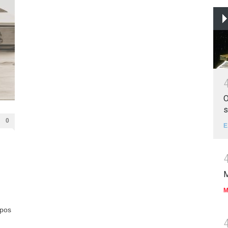
O
s
0
E
M
M
spos