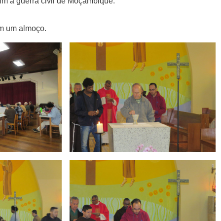
fim à guerra civil de Moçambique.
om um almoço.