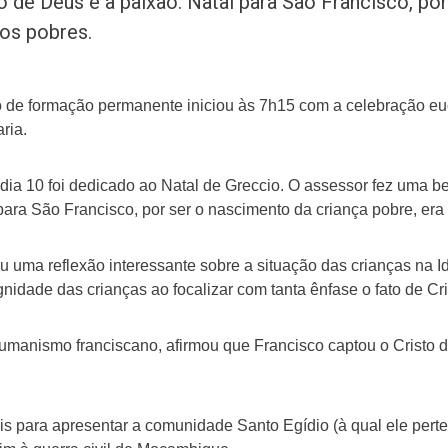
 de Deus e a paixão. Natal para São Francisco, po
dos pobres.
o de formação permanente iniciou às 7h15 com a celebração euca
aria.
ia 10 foi dedicado ao Natal de Greccio. O assessor fez uma be
para São Francisco, por ser o nascimento da criança pobre, era 
 uma reflexão interessante sobre a situação das crianças na
nidade das crianças ao focalizar com tanta ênfase o fato de Cri
manismo franciscano, afirmou que Francisco captou o Cristo d
is para apresentar a comunidade Santo Egídio (à qual ele pert