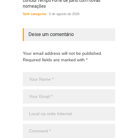
conclui Tempo Forte de julho com novas
em nov
nomeações
das N
Sem categoria
5 de agosto de 2026
ACONT
Deixe um comentário
Your email address will not be published.
Required fields are marked with *