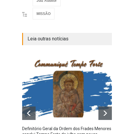
Juiz Auditor
MISSÃO
Leia outras notícias
Definitório Geral da Ordem dos Frades Menores
Provín