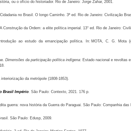
ória, ou o ofício do historiador. Rio de Janeiro: Jorge Zahar, 2001.
dadania no Brasil. O longo Caminho. 3ª ed. Rio de Janeiro: Civilização Brasi
onstrução da Ordem: a elite política imperial. 13° ed. Rio de Janeiro: Civili
ntrodução ao estudo da emancipação política. In: MOTA, C. G. Mota (o
ue.
Dimensões da participação política indígena
: Estado nacional e revoltas
18.
 interiorização da metrópole (1808-1853).
o Brasil Império
. São Paulo: Contexto, 2021. 176 p.
ta guerra: nova história da Guerra do Paraguai. São Paulo: Companhia das L
rasil. São Paulo: Edusp, 2009.