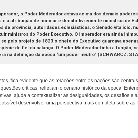
imperador, o Poder Moderador estava acima dos demais poderes
a e a atribuição de nomear e demitir livremente ministros de E
s de província, autoridades eclesiásticas, o Senado vitalício, 
uir ministros do Poder Executivo. O imperador era ainda inimpu
, se pelo projeto de 1823 o chefe do Executivo guardava apenas
pécie de fiel da balança. O Poder Moderador tinha a função, se
. Era na definição da época “um poder neutro” (SCHWARCZ; STA
tos, fica evidente que as relações entre as nações são centrai
questões críticas, refletiam o cenário histórico da época. Ente
etivas, ajuda a contextualizar as desigualdades, os desafios e 
possível desenvolver uma perspectiva mais completa sobre as 