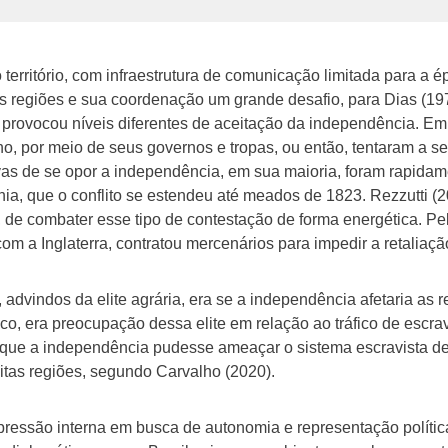
 território, com infraestrutura de comunicação limitada para a 
es regiões e sua coordenação um grande desafio, para Dias (197
s, provocou níveis diferentes de aceitação da independência. Em
no, por meio de seus governos e tropas, ou então, tentaram a s
tivas de se opor a independência, em sua maioria, foram rapidam
ahia, que o conflito se estendeu até meados de 1823. Rezzutti 
 de combater esse tipo de contestação de forma energética. Pela
om a Inglaterra, contratou mercenários para impedir a retaliaç
dvindos da elite agrária, era se a independência afetaria as r
tico, era preocupação dessa elite em relação ao tráfico de escr
a que a independência pudesse ameaçar o sistema escravista de
tas regiões, segundo Carvalho (2020).
pressão interna em busca de autonomia e representação polític