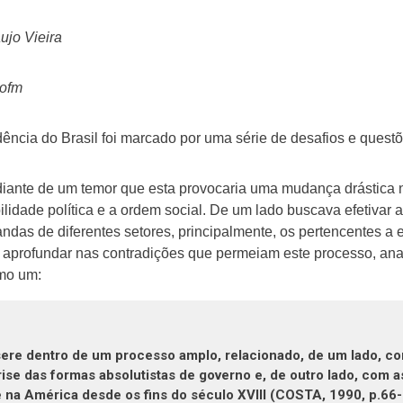
aujo Vieira
 ofm
ncia do Brasil foi marcado por uma série de desafios e questõ
ante de um temor que esta provocaria uma mudança drástica na
lidade política e a ordem social. De um lado buscava efetivar a
ndas de diferentes setores, principalmente, os pertencentes a e
o aprofundar nas contradições que permeiam este processo, an
mo um:
re dentro de um processo amplo, relacionado, de um lado, com
rise das formas absolutistas de governo e, de outro lado, com as
na América desde os fins do século XVIII (COSTA, 1990, p.66-