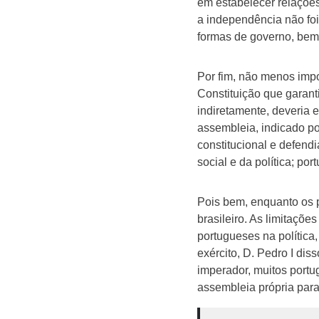
em estabelecer relaçõe
a independência não foi
formas de governo, bem
Por fim, não menos impo
Constituição que garant
indiretamente, deveria 
assembleia, indicado po
constitucional e defend
social e da política; p
Pois bem, enquanto os 
brasileiro. As limitaçõ
portugueses na polític
exército, D. Pedro I di
imperador, muitos portu
assembleia própria para 