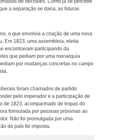
 tomadas de decisões. Como já se percebe
que a separação se daria, as futuras
rno, o que envolvia a criação de uma nova
ou. Em 1823, uma assembleia, eleita
 se encontravam participando da
queles que pediam por uma monarquia
s e pediam por mudanças concretas no campo
sta.
iberais foram chamados de partido
 poder pelo imperador e a participação de
bro de 1823, acompanhado de tropas do
agora formulada por pessoas próximas ao
rador. Não foi promulgada por uma
ção do país foi imposta.