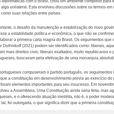
s diplomáticas com o Brasil, criou um ambiente complexo para
 algo unilateral. Esta envolveu discussões sobre os termos em 
 como suas relações entre países.
rtante, o desafio da manutenção e estabilização do novo gove
isse a estabilidade política e econômica, o que não se confirm
elaborar a primeira carta magna do Brasil. Os seguimentos que
r Dolhnikoff (2021) podem ser identificados como: liberais, a
iam mais direitos civis; liberais exaltados, muito republicano
ortugueses, buscavam pela efetivação de uma monarquia absoluti
portugueses compuseram o partido português, os seguimentos l
es que a constituição em desenvolvimento previa ao exercício do
a, foram elementos importantes para seu insucesso. Em novem
ssolveu a Assembleia. Uma Constituição ainda seria feita, mas 
gueses, e o oferecendo atuação irrestrita, isto é, o poder mode
tal, foi outorgada, o que significa dizer que a primeira constitui