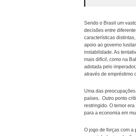
Sendo o Brasil um vasto
decisões entre diferent
características distinta
apoio ao governo lusita
instabilidade. As tenta
mais difícil, como na B
adotada pelo imperador,
através de empréstimo c
Uma das preocupações, a
países. Outro ponto crí
restringido. O temor er
para a economia em mui
O jogo de forças com a 