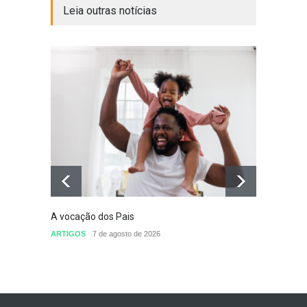
Leia outras notícias
A vocação dos Pais
Defini
conclu
ARTIGOS
7 de agosto de 2026
nomea
Sem cat