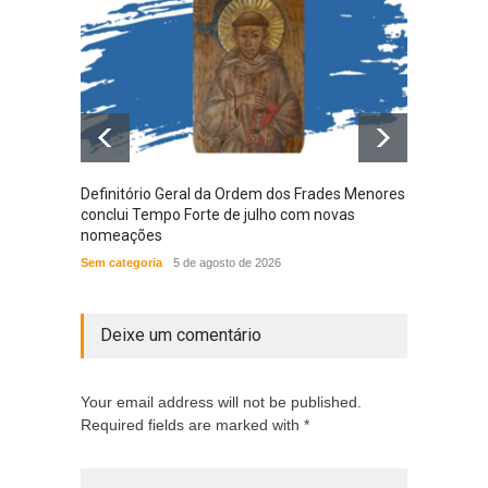
Definitório Geral da Ordem dos Frades Menores
Provín
conclui Tempo Forte de julho com novas
em nov
nomeações
das N
Sem categoria
5 de agosto de 2026
ACONT
Deixe um comentário
Your email address will not be published.
Required fields are marked with *