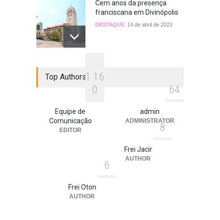
Cem anos da presença
franciscana em Divinópolis
DESTAQUE
14 de abril de 2023
Frei Gilberto Custódio
1
1
6
Top Authors
celebra o dom de sua
vocação religiosa e
0
6
4
presbiteral
DESTAQUE
28 de fevereiro de 2023
Equipe de
admin
Comunicação
ADMINISTRATOR
8
EDITOR
Frei Jacir
AUTHOR
6
Frei Oton
AUTHOR