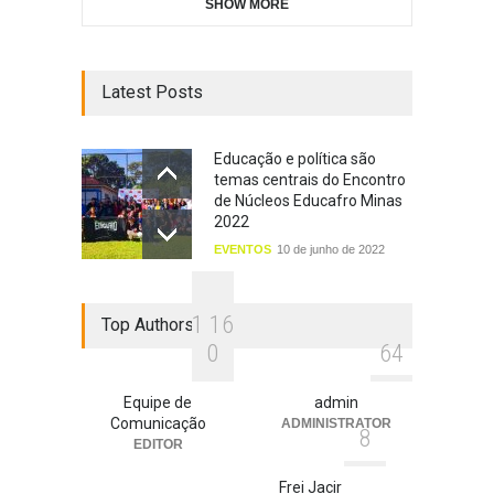
SHOW MORE
Latest Posts
Educação e política são
temas centrais do Encontro
de Núcleos Educafro Minas
2022
EVENTOS
10 de junho de 2022
1
1
6
Top Authors
0
6
4
Equipe de
admin
Comunicação
ADMINISTRATOR
8
EDITOR
Frei Jacir