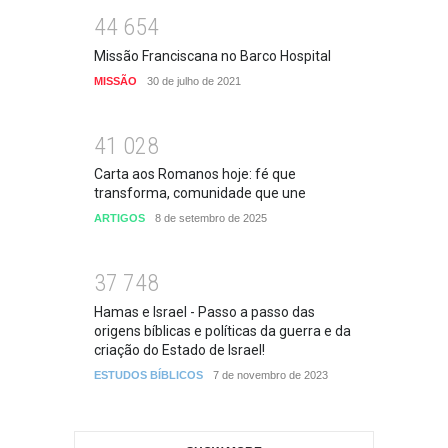
4
4
6
5
4
Missão Franciscana no Barco Hospital
MISSÃO
30 de julho de 2021
4
1
0
2
8
Carta aos Romanos hoje: fé que
transforma, comunidade que une
ARTIGOS
8 de setembro de 2025
3
7
7
4
8
Hamas e Israel - Passo a passo das
origens bíblicas e políticas da guerra e da
criação do Estado de Israel!
ESTUDOS BÍBLICOS
7 de novembro de 2023