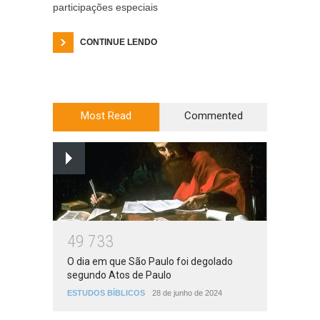
participações especiais
CONTINUE LENDO
Most Read
Commented
4
9
7
3
3
O dia em que São Paulo foi degolado
segundo Atos de Paulo
ESTUDOS BÍBLICOS
28 de junho de 2024