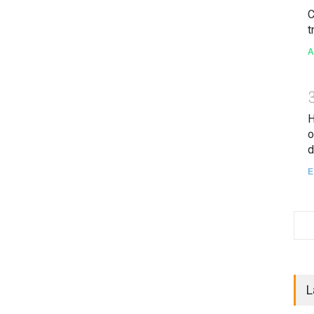
C
t
A
H
o
d
E
L