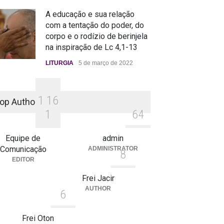
A educação e sua relação
com a tentação do poder, do
corpo e o rodízio de berinjela
na inspiração de Lc 4,1-13
LITURGIA
5 de março de 2022
1
1
6
op Authors
1
6
4
Equipe de
admin
Comunicação
ADMINISTRATOR
8
EDITOR
Frei Jacir
AUTHOR
6
Frei Oton