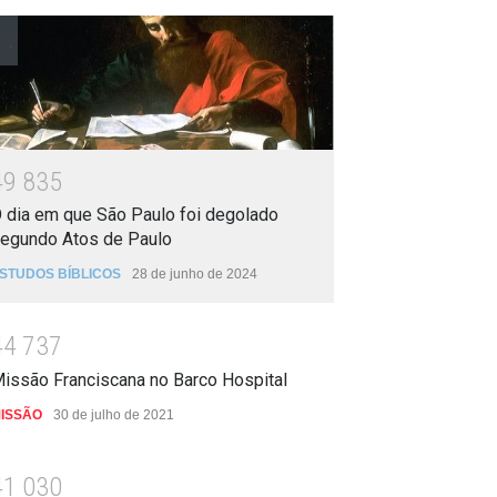
4
9
8
3
5
 dia em que São Paulo foi degolado
egundo Atos de Paulo
STUDOS BÍBLICOS
28 de junho de 2024
4
4
7
3
7
issão Franciscana no Barco Hospital
ISSÃO
30 de julho de 2021
4
1
0
3
0