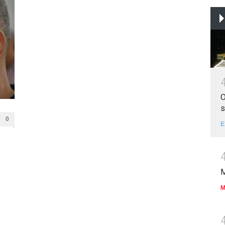
O
s
0
E
M
M