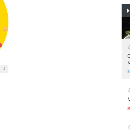
O
s
1
E
M
M