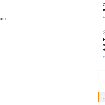
C
t
A
ade a
H
o
d
E
L