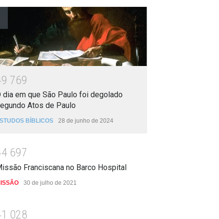
4
9
7
6
9
 dia em que São Paulo foi degolado
egundo Atos de Paulo
STUDOS BÍBLICOS
28 de junho de 2024
4
4
6
9
7
issão Franciscana no Barco Hospital
ISSÃO
30 de julho de 2021
4
1
0
2
8