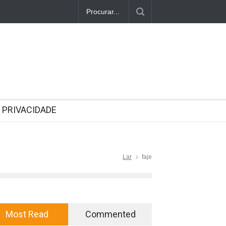
PRIVACIDADE
Lar
faje
Most Read
Commented