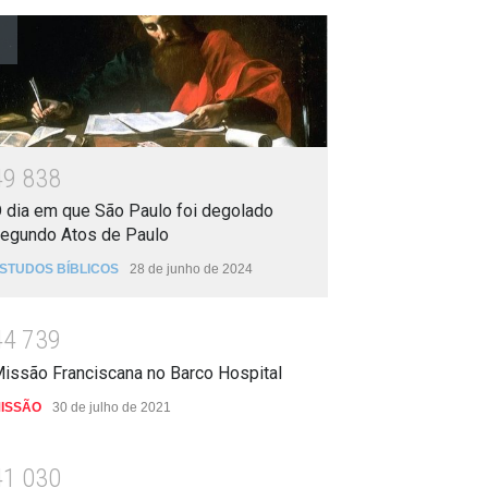
4
9
8
3
8
 dia em que São Paulo foi degolado
egundo Atos de Paulo
STUDOS BÍBLICOS
28 de junho de 2024
4
4
7
3
9
issão Franciscana no Barco Hospital
ISSÃO
30 de julho de 2021
4
1
0
3
0