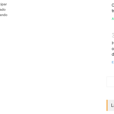
cipar
C
sado
t
ando
A
H
o
d
E
L