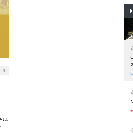
O
s
0
E
M
M
D-19,
a