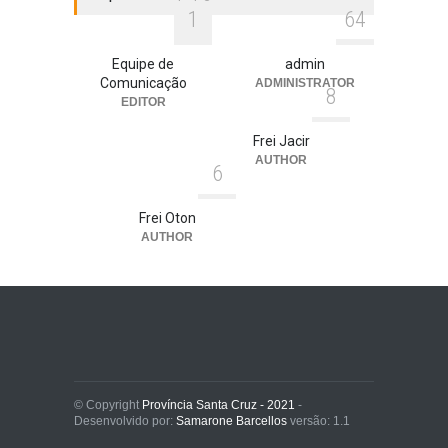
1
6
4
Equipe de
admin
Comunicação
ADMINISTRATOR
8
EDITOR
Frei Jacir
AUTHOR
6
Frei Oton
AUTHOR
© Copyright
Província Santa Cruz - 2021
-
Desenvolvido por:
Samarone Barcellos
versão: 1.1