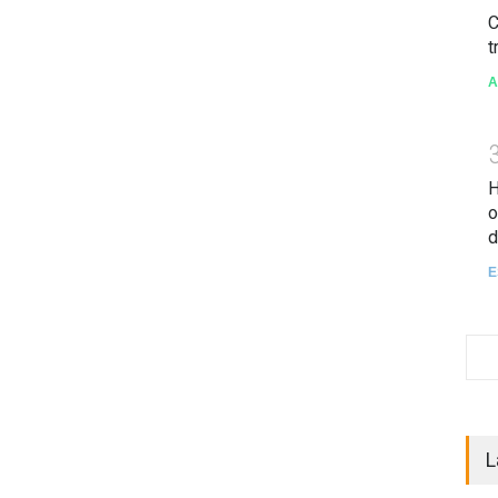
C
t
A
H
o
d
E
L