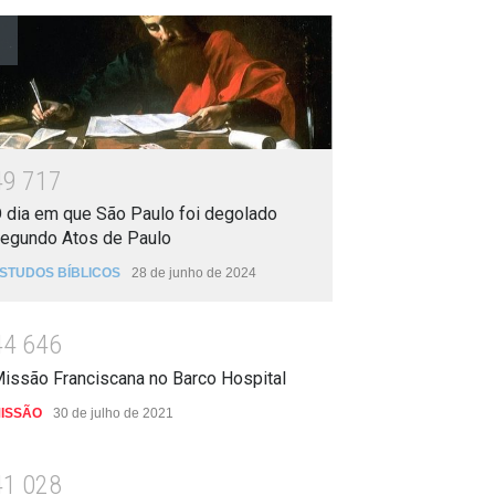
4
9
7
1
7
 dia em que São Paulo foi degolado
egundo Atos de Paulo
STUDOS BÍBLICOS
28 de junho de 2024
4
4
6
4
6
issão Franciscana no Barco Hospital
ISSÃO
30 de julho de 2021
4
1
0
2
8