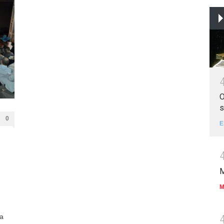
O
s
0
E
M
M
 a